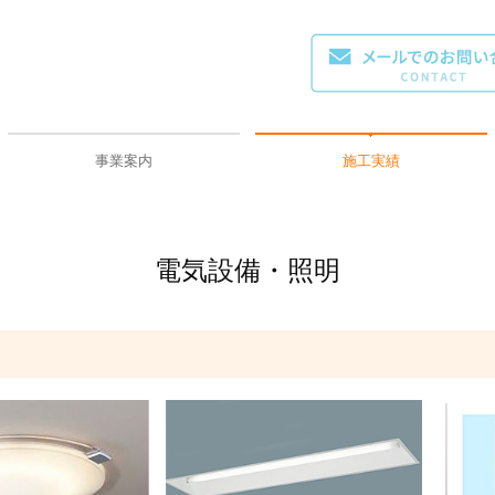
事業案内
施工実績
個人のお客様
法人のお客様
電気設備・照明
エアコン・空調設備
防犯設備
街灯・看板
プラント工事
公共工事
電気設備・照明